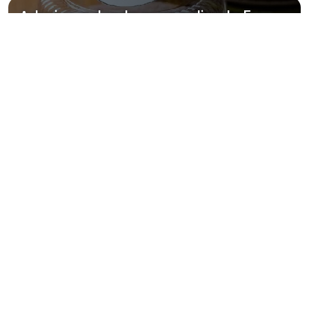
Adesivo redondo personalizado 5cm
Adesivo redondo personalizado 4x4
Principais cidades e regiões do
Brasil onde a KR Soluções atende
Adesivo redondo:
RJ
MG
ES
SP
PR
SC