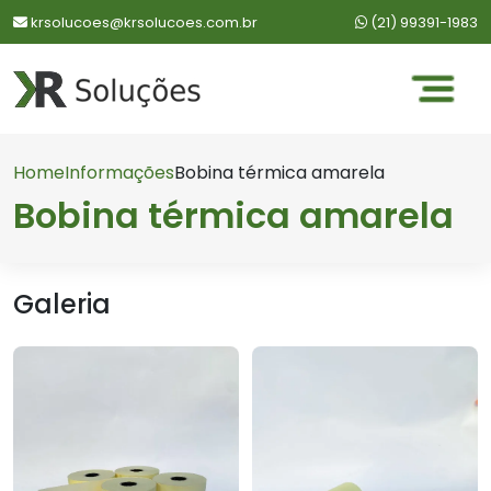
WhatsApp:
krsolucoes@krsolucoes.com.br
(21) 99391-1983
Home
Informações
Bobina térmica amarela
Bobina térmica amarela
Galeria