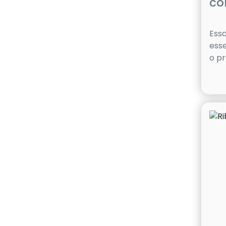
co
Essa
esse
o pr