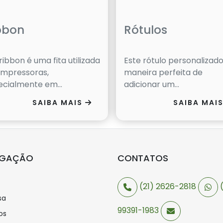
bbon
Rótulos
ibbon é uma fita utilizada
Este rótulo personalizado
impressoras,
maneira perfeita de
ecialmente em...
adicionar um...
SAIBA MAIS
SAIBA MAI
EGAÇÃO
CONTATOS
(21) 2626-2818
(
sa
99391-1983
os