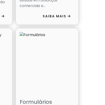
usadas em balanças
ção
comerciais e...
S
SAIBA MAIS
Formulários