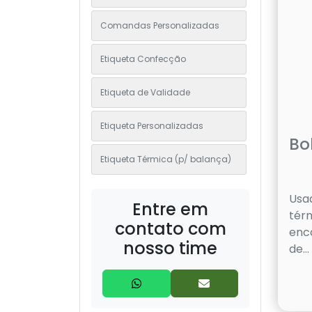
Comandas Personalizadas
Etiqueta Confecção
Etiqueta de Validade
Etiqueta Personalizadas
Bo
Etiqueta Térmica (p/ balança)
Etiquetas de E-commerce
Usa
Entre em
tér
contato com
Etiquetas Lacre Delivery
enc
nosso time
de...
Formulários
Ribbon