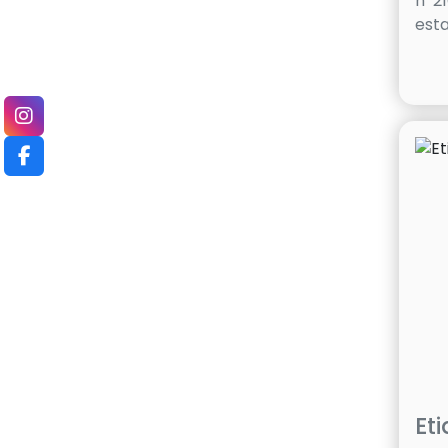
nº2
esta
Et