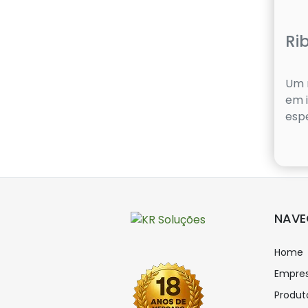
Ri
Um r
em 
esp
NAV
Home
Empre
Produt