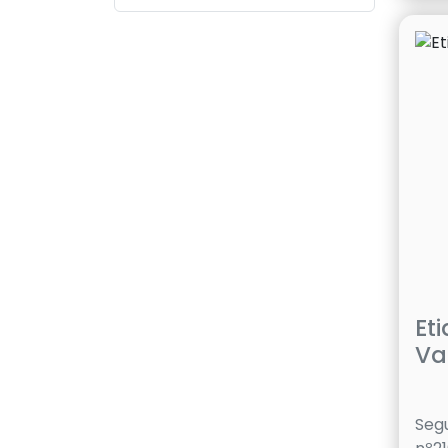
Rótulos
Et
Va
Seg