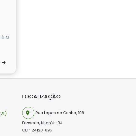
 é a
S
LOCALIZAÇÃO
Rua Lopes da Cunha, 108
21)
Fonseca, Niterói - RJ
CEP: 24120-095