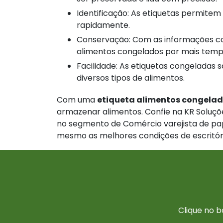
Identificação: As etiquetas permitem que o alimento congelado seja identificado
rapidamente.
Conservação: Com as informações contidas nas etiquetas, você consegue guardar os
alimentos congelados por mais temp
Facilidade: As etiquetas congeladas são fáceis de usar, porque elas podem ser coladas em
diversos tipos de alimentos.
Com uma
etiqueta alimentos congela
armazenar alimentos. Confie na KR Soluçõe
no segmento de Comércio varejista de pa
mesmo as melhores condições de escritór
Clique no b