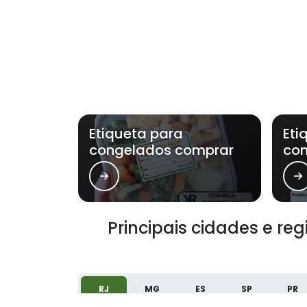
Etiqueta para
Eti
congelados comprar
co
Principais cidades e re
RJ
MG
ES
SP
PR