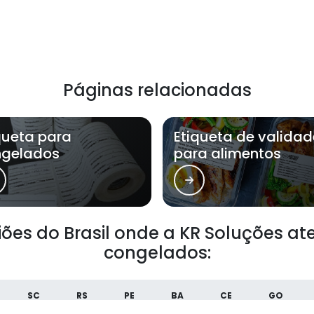
Páginas relacionadas
queta para
Etiqueta de validad
ngelados
para alimentos
giões do Brasil onde a KR Soluções a
congelados:
SC
RS
PE
BA
CE
GO