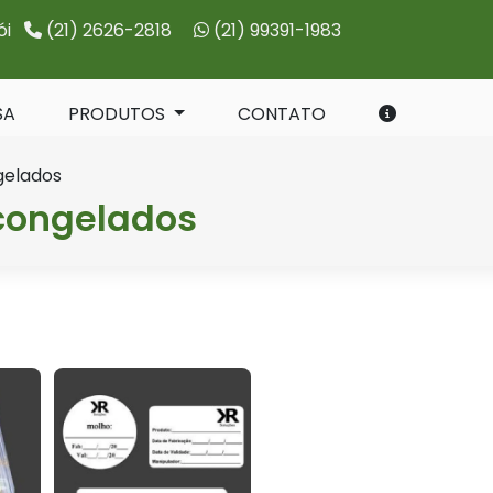
ói
(21) 2626-2818
(21) 99391-1983
SA
PRODUTOS
CONTATO
gelados
 congelados