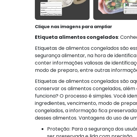
Clique nas imagens para ampliar
Etiqueta alimentos congelados
: Conhe
Etiquetas de alimentos congelados são es
segurança alimentar, na hora de identific
conter informações valiosas de identificaç
modo de preparo, entre outras informaçõ
Etiquetas de alimentos congelados são aque
conservar os alimentos congelados, além
funciona? O processo é simples. Você iden
ingredientes, vencimento, modo de prepar
congelados, a informação fica preservada
desses alimentos. Vantagens do uso de u
Proteção: Para a segurança dos usuários e clientes, a informação contida na etiqueta deve
ser preservada e lida com precisão.