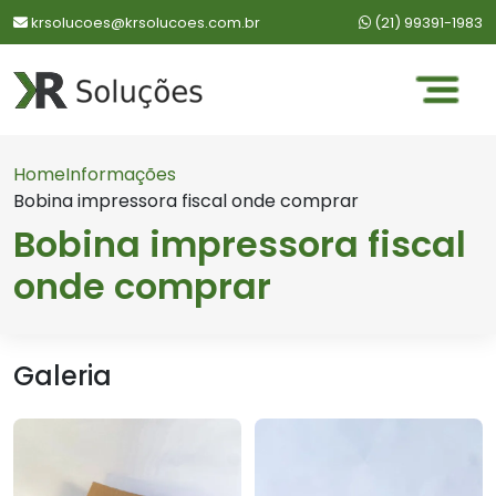
WhatsApp:
krsolucoes@krsolucoes.com.br
(21) 99391-1983
Home
Informações
Bobina impressora fiscal onde comprar
Bobina impressora fiscal
onde comprar
Galeria