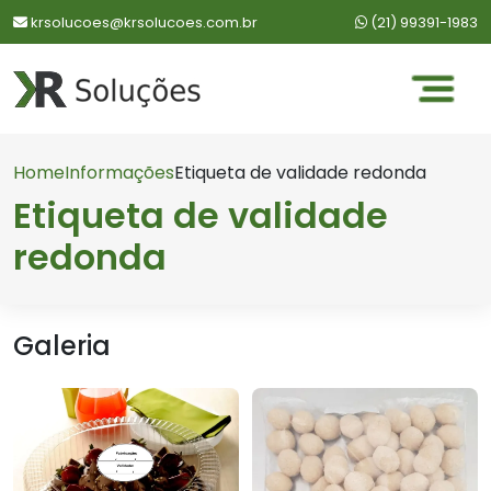
WhatsApp:
krsolucoes@krsolucoes.com.br
(21) 99391-1983
Home
Informações
Etiqueta de validade redonda
Etiqueta de validade
redonda
Galeria