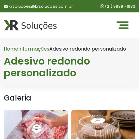
WhatsApp:
krsolucoes@krsolucoes.com.br
(21) 99391-1983
Home
Informações
Adesivo redondo personalizado
Adesivo redondo
personalizado
Galeria