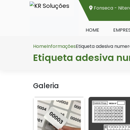
Fonseca - Niter
HOME
EMPRE
Home
Informações
Etiqueta adesiva nume
Etiqueta adesiva n
Galeria