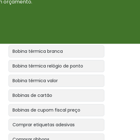
um orçamento.
Bobina para relógio de ponto
Bobina térmica
Bobina térmica amarela
Bobina térmica branca
Bobina térmica relógio de ponto
Bobina térmica valor
Bobinas de cartão
Bobinas de cupom fiscal preço
Comprar etiquetas adesivas
Comprar ribbons