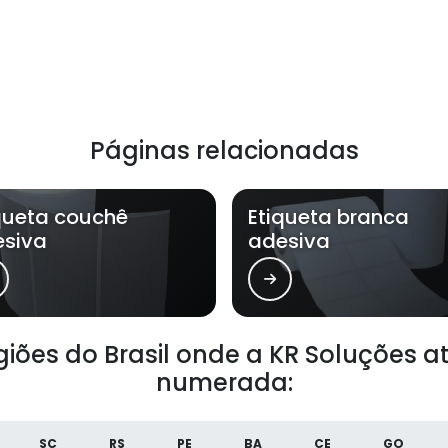
Páginas relacionadas
queta couchê
Etiqueta branca
esiva
adesiva
egiões do Brasil onde a KR Soluções 
numerada:
SC
RS
PE
BA
CE
GO