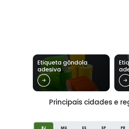
Etiqueta gôndola
Eti
adesiva
ad
Principais cidades e r
RJ
MG
ES
SP
PR