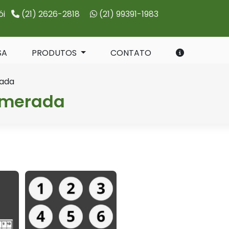
ói
(21) 2626-2818
(21) 99391-1983
SA
PRODUTOS
CONTATO
rada
umerada