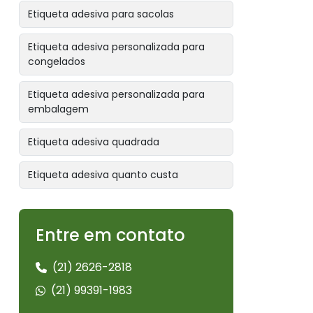
Etiqueta adesiva para sacolas
Etiqueta adesiva personalizada para
congelados
Etiqueta adesiva personalizada para
embalagem
Etiqueta adesiva quadrada
Etiqueta adesiva quanto custa
Etiqueta adesiva redonda
Entre em contato
Etiqueta alimentos congelados
(21) 2626-2818
Etiqueta bopp branco
(21) 99391-1983
Etiqueta bopp removível