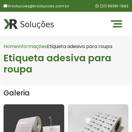
WhatsApp:
krsolucoes@krsolucoes.com.br
(21) 99391-1983
Home
Informações
Etiqueta adesiva para roupa
Etiqueta adesiva para
roupa
Galeria