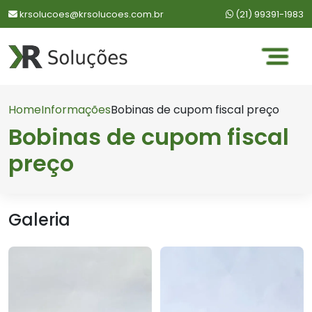
WhatsApp:
krsolucoes@krsolucoes.com.br
(21) 99391-1983
Home
Informações
Bobinas de cupom fiscal preço
Bobinas de cupom fiscal
preço
Galeria