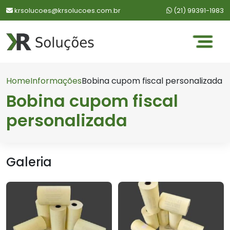
WhatsApp:
krsolucoes@krsolucoes.com.br
(21) 99391-1983
Home
Informações
Bobina cupom fiscal personalizada
Bobina cupom fiscal
personalizada
Galeria